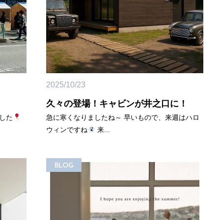
2025/10/23
久々の登場！キャビンが井之口に！
ました
急に寒くなりましたね～ 早いもので、来週はハロ
ウィンですね
来...
BLOG