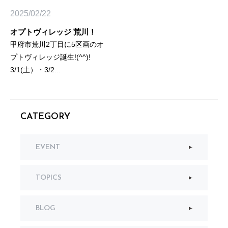
2025/02/22
オプトヴィレッジ 荒川！
甲府市荒川2丁目に5区画のオ
プトヴィレッジ誕生!(^^)!
3/1(土）・3/2...
CATEGORY
EVENT
TOPICS
BLOG